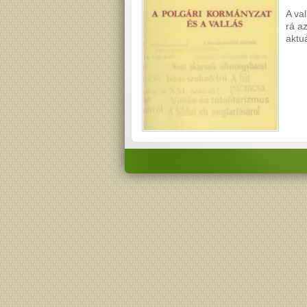
A va
rá a
aktu