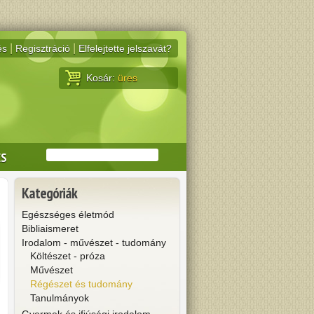
|
|
és
Regisztráció
Elfelejtette jelszavát?
Kosár:
üres
ÉS
Kategóriák
Egészséges életmód
Bibliaismeret
Irodalom - művészet - tudomány
Költészet - próza
Művészet
Régészet és tudomány
Tanulmányok