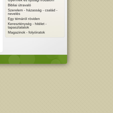
Gyermek és ifjúsági irodalom
Bibliai útravaló
Szerelem - házasság - család -
nevelés
Egy témáról röviden
Kereszténység - hitélet -
tapasztalatok
Magazinok - folyóiratok