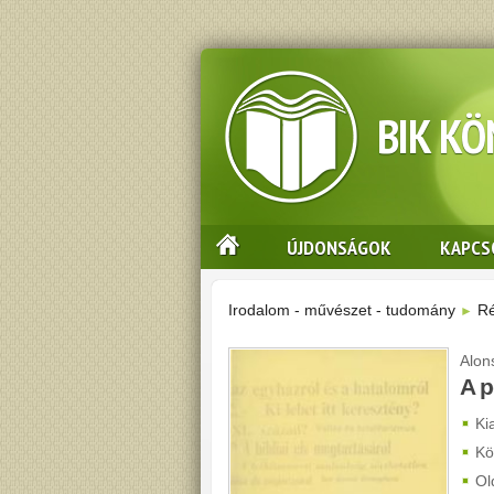
BIK K
ÚJDONSÁGOK
KAPCS
Irodalom - művészet - tudomány
Ré
►
Alon
A p
Ki
Kö
Ol