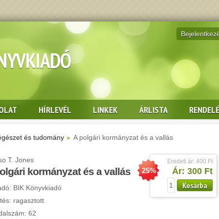
Bejelentkez
ÖNYVKIADÓ
OLAT
HÍRLEVÉL
LINKEK
ÁRLISTA
RENDEL
gészet és tudomány
A polgári kormányzat és a vallás
►
so T. Jones
Eredeti ár: 400 Ft
olgári kormányzat és a vallás
25%
Ár: 300 Ft
Kosárba
adó: BIK Könyvkiadó
tés: ragasztott
dalszám: 62