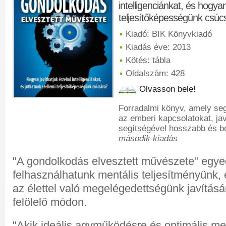
intelligenciánkat, és hogya
teljesítőképességünk csúc
Kiadó: BIK Könyvkiadó
Kiadás éve: 2013
Kötés: tábla
Oldalszám: 428
Olvasson bele!
Forradalmi könyv, amely segí
az emberi kapcsolatokat, ja
segítségével hosszabb és bo
második kiadás
"A gondolkodás elvesztett művészete" egye
felhasználhatunk mentális teljesítményünk, é
az élettel való megelégedettségünk javításá
felölelő módon.
"Akik ideális agyműködésre és optimális m