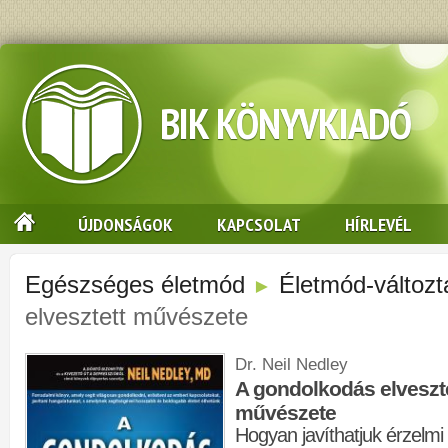
BIK KÖNYVKIADÓ
ÚJDONSÁGOK
KAPCSOLAT
HÍRLEVÉL
Egészséges életmód
Életmód-változt
►
elvesztett művészete
Dr. Neil Nedley
A gondolkodás elveszt
művészete
Hogyan javíthatjuk érzelmi