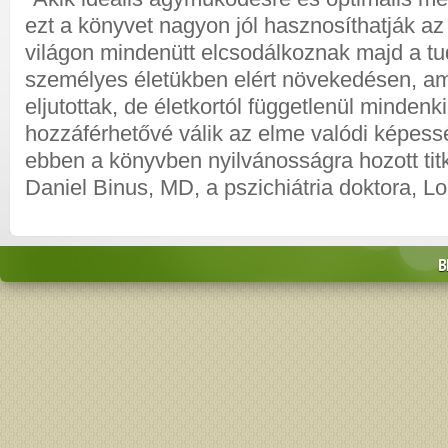
ezt a könyvet nagyon jól hasznosíthatják az
világon mindenütt elcsodálkoznak majd a t
személyes életükben elért növekedésen, am
eljutottak, de életkortól függetlenül mindenki 
hozzáférhetővé válik az elme valódi képess
ebben a könyvben nyilvánosságra hozott titk
Daniel Binus, MD, a pszichiátria doktora, L
B