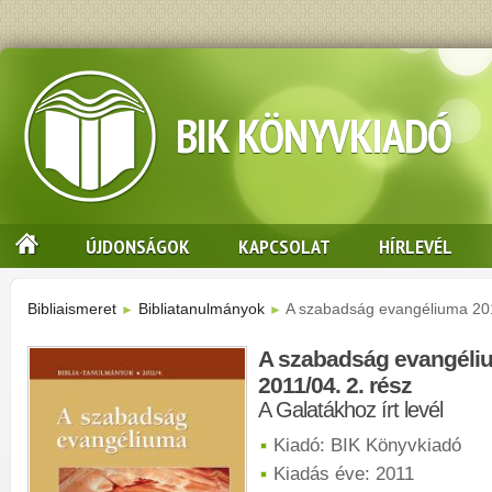
BIK KÖNYVKIADÓ
ÚJDONSÁGOK
KAPCSOLAT
HÍRLEVÉL
Bibliaismeret
Bibliatanulmányok
A szabadság evangéliuma 201
►
►
A szabadság evangéli
2011/04. 2. rész
A Galatákhoz írt levél
Kiadó: BIK Könyvkiadó
Kiadás éve: 2011