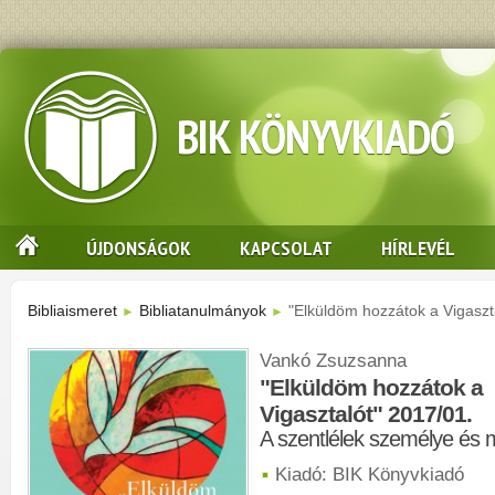
BIK KÖNYVKIADÓ
ÚJDONSÁGOK
KAPCSOLAT
HÍRLEVÉL
Bibliaismeret
Bibliatanulmányok
"Elküldöm hozzátok a Vigaszt
►
►
Vankó Zsuzsanna
"Elküldöm hozzátok a
Vigasztalót" 2017/01.
A szentlélek személye és 
Kiadó: BIK Könyvkiadó