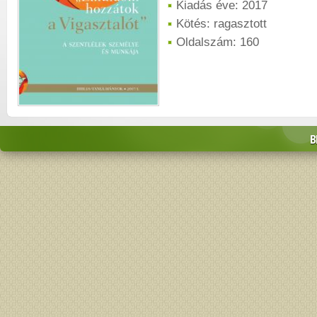
Kiadás éve: 2017
Kötés: ragasztott
Oldalszám: 160
B