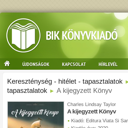
BIK KÖNYVKIADÓ
ÚJDONSÁGOK
KAPCSOLAT
HÍRLEVÉL
Kereszténység - hitélet - tapasztalatok
tapasztalatok
A kijegyzett Könyv
►
Charles Lindsay Taylor
A kijegyzett Könyv
Kiadó: Editura Viata Si Sa