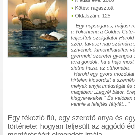
Kiadás éve: 2020
Kötés: ragasztott
Oldalszám: 125
„Egy napsugaras, májusi reg
a Yokohama a Goldan Gate-e
teljesített szolgálatot Harol
szép, tavaszi nap számára 
szívének, kimondhatatlan vá
gyermeki szeretet gyengéd s
arra gondolt, ha a hajó mos
sietne haza, az otthonába.
Harold egy gyors mozdulatta
hirtelen kicsordult a szeméből
melyek anyja imádságát és s
magában: „Legyél bátor, öre
kisgyerekeket." És valóban 
vennie a felejtés fátylát…”
Egy tékozló fiú, egy szerető anya és egy 
története: hogyan teljesült az aggódó éd
megtéréséért elmondott imája.